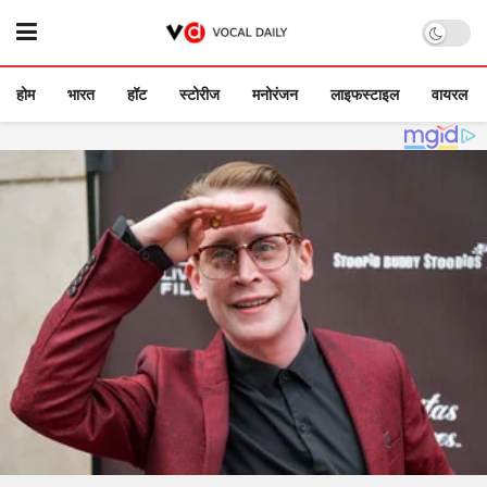
होम
भारत
हॉट
स्टोरीज
मनोरंजन
लाइफस्टाइल
वायरल