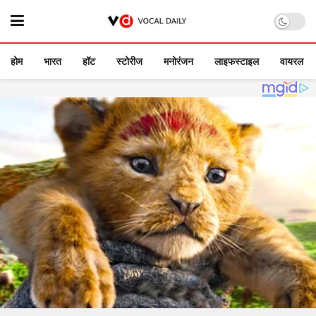
होम
भारत
हॉट
स्टोरीज
मनोरंजन
लाइफस्टाइल
वायरल