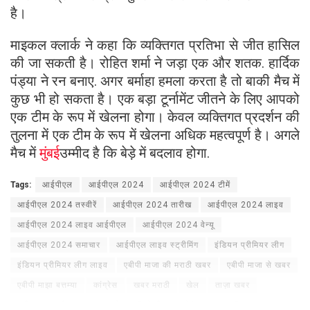
है।
माइकल क्लार्क ने कहा कि व्यक्तिगत प्रतिभा से जीत हासिल
की जा सकती है। रोहित शर्मा ने जड़ा एक और शतक. हार्दिक
पंड्या ने रन बनाए. अगर बर्माहा हमला करता है तो बाकी मैच में
कुछ भी हो सकता है। एक बड़ा टूर्नामेंट जीतने के लिए आपको
एक टीम के रूप में खेलना होगा। केवल व्यक्तिगत प्रदर्शन की
तुलना में एक टीम के रूप में खेलना अधिक महत्वपूर्ण है। अगले
मैच में
मुंबई
उम्मीद है कि बेड़े में बदलाव होगा.
Tags:
आईपीएल
आईपीएल 2024
आईपीएल 2024 टीमें
आईपीएल 2024 तस्वीरें
आईपीएल 2024 तारीख
आईपीएल 2024 लाइव
आईपीएल 2024 लाइव आईपीएल
आईपीएल 2024 वेन्यू
आईपीएल 2024 समाचार
आईपीएल लाइव स्ट्रीमिंग
इंडियन प्रीमियर लीग
इंडियन प्रीमियर लीग लाइव
एबीपी माजा की मराठी खबर
एबीपी माजा से खबर
एबीपी माझा बत्तम्या
कांग्रेस
खबर मराठी
खेल
ताज़ा खबर
नवीनतम मराठी समाचार
पुणे
बी जे पी
मनोरंजन
मराठी बत्तम्या