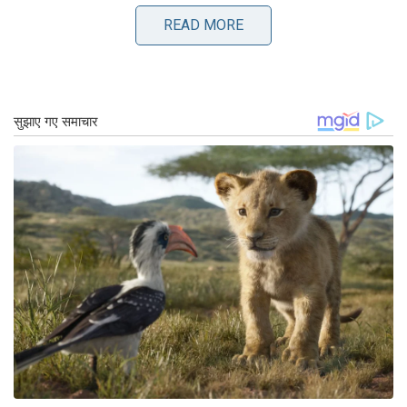
सोनाक्षी ने फिल्म डबल एक्सएल में काम किया था। अक्सर इन
दोनों को एक साथ देखा जाता था.
READ MORE
वेब सीरीज में अपनी छाप छोड़ना?
सोनाक्षी सिन्हा अब संजय लीला भंसाली की वेब सीरीज
हीरामंडी में नजर आएंगी। इस वेब सीरीज में वह फरीदन का
किरदार निभाएंगी। चूंकि इस वेब सीरीज में कई कलाकार हैं तो
फैंस इस बात पर ध्यान दे रहे हैं कि क्या सोनाक्षी अपने काम की
छाप छोड़ पाएंगी.
इससे पहले सोनाक्षी सिन्हा ने वेब सीरीज दहद में काम किया
था। इस वेब सीरीज में सोनाक्षी के काम की सराहना की गई।
इस वेबी सीरीज को दर्शकों ने अच्छा रिस्पॉन्स दिया। इसके
बाद सोनाक्षी वेब सीरीज ‘हीरामंडी’ में नजर आएंगी।
Tags:
ओटीटी
ओटीटी रिलीज
खबर मराठी
नवीनतम मराठी समाचार
फ़िल्मी करियर
बॉलीवुड
बॉलीवुड करियर
बॉलीवुड नेवस
मनोरंजन