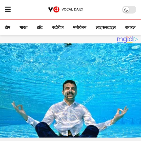
होम
भारत
हॉट
स्टोरीज
मनोरंजन
लाइफस्टाइल
वायरल