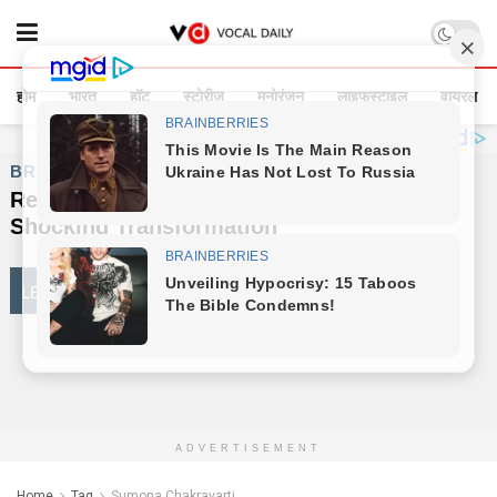
होम
भारत
हॉट
स्टोरीज
मनोरंजन
लाइफस्टाइल
वायरल
ADVERTISEMENT
Home
Tag
Sumona Chakravarti