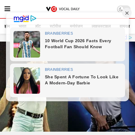
होम
भारत
हॉट
स्टोरीज
मनोरंजन
लाइफस्टाइल
वायरल