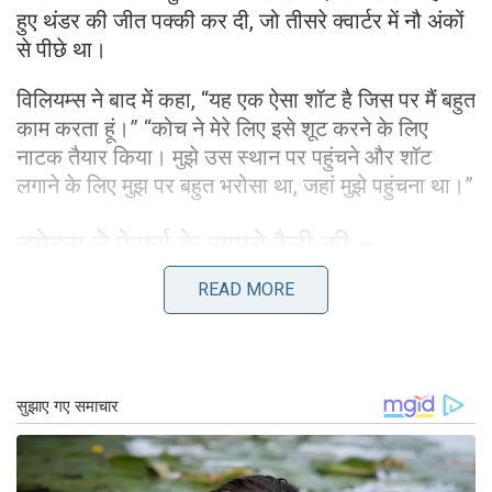
हुए थंडर की जीत पक्की कर दी, जो तीसरे क्वार्टर में नौ अंकों
से पीछे था।
विलियम्स ने बाद में कहा, “यह एक ऐसा शॉट है जिस पर मैं बहुत
काम करता हूं।” “कोच ने मेरे लिए इसे शूट करने के लिए
नाटक तैयार किया। मुझे उस स्थान पर पहुंचने और शॉट
लगाने के लिए मुझ पर बहुत भरोसा था, जहां मुझे पहुंचना था।”
नगेट्स ने पेसर्स के सामने रैली की –
READ MORE
मंगलवार को कहीं और, निकोला जोकिक ने 31-पॉइंट ट्रिपल-
डबल बनाया, क्योंकि डेनवर ने इंडियाना पेसर्स को 114-109
से हराने के लिए देर से रैली आयोजित की।
इंडियानापोलिस में एक जंगली खेल में 12 बार बढ़त में बदलाव
देखा गया, इससे पहले कि नगेट्स ने चौथे क्वार्टर के अंत में
बढ़त बना ली।