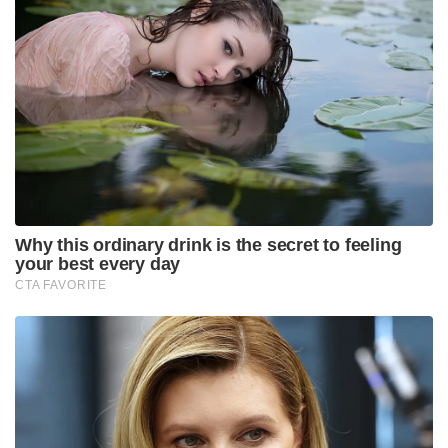
दोनों टीमों ने खेल के विभिन्न चरणों में दोहरे अंकों का नेतृत्व
किया, पेसर्स ने दूसरे क्वार्टर में 13 अंकों की बढ़त हासिल की,
इससे पहले कि डेनवर ने तीसरे क्वार्टर में इंडियाना को 39-19
से हरा दिया, जिसने मौजूदा स्थिति को वापस ले लिया। एनबीए
चैंपियन.
फिर भी, पेसर्स के पास वापस लड़ने के लिए अभी भी समय था,
जिससे नगेट्स के 13-पॉइंट चौथे क्वार्टर के लाभ को मिटाकर
थोड़ी देर के लिए बढ़त बना ली, इससे पहले कि देर से स्कोरिंग
ने डेनवर की जीत को सील कर दिया।
जोकिक ने कहा, “पूरा पहला हाफ खराब था, लेकिन दूसरा
हाफ हमारे लिए अच्छा था।”
“तीसरा क्वार्टर हमारे लिए बहुत अच्छा रहा। हमने गति पर
नियंत्रण रखा। हमें खेल के और अधिक हिस्सों में ऐसा करने
की ज़रूरत है।”