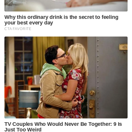
बाद ब्रुकलिन नेट्स के साथ अपना स्थानीय डर्बी 108-103
से जीता।
तीसरे क्वार्टर में देर से 10 अंकों की बढ़त लेने के बाद नेट्स
जीत की ओर अग्रसर दिख रहे थे, लेकिन चौथे क्वार्टर में
निक्स ने उन्हें 32-18 से हरा दिया और जीत छीन ली।
जूलियस रैंडल और जालेन ब्रूनसन ने निक्स के लिए 30-30
अंक बनाए और एक संघर्षपूर्ण जीत हासिल की।
मिकल ब्रिजेस 36 अंकों के साथ ब्रुकलिन के स्कोररों में से
एक थे, जिसमें सात तीन-पॉइंटर्स शामिल थे।
Tags:
इंडियाना पेसर्स
एनबीए
डेनवर नगेट्स
लॉस एंजिल्स क्लिपर्स
लॉस एंजिल्स लेकर्स