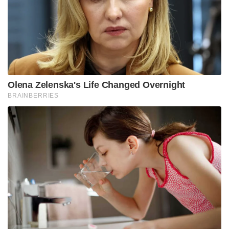
जोक ने 31 अंक, 13 रिबाउंड और 10 सहायता के साथ
जमाल मरे के साथ डेनवर स्कोरिंग का नेतृत्व किया, जिनके
पास आठ रिबाउंड और सात सहायता के साथ 31 अंक थे।
पेसर्स को अभी भी घायल टायरेस हैलिबर्टन की कमी खल रही
है, इंडियाना की स्कोरिंग का नेतृत्व माइल्स टर्नर ने 22 अंकों के
साथ किया, जबकि नए भर्ती पास्कल सियाकम 16 अंकों के
साथ समाप्त हुए।
इस बीच पेसर्स ने तीसरे क्वार्टर में सियाकम पर नो-फाउल कॉल
पर सवाल उठाने के लिए मुख्य कोच रिक कार्लिस्ले को बाहर
कर दिया।
कार्लिस्ले ने खेल के बाद बताया, “मैं रन आउट हो गया क्योंकि
मैं वहां जो देख रहा था वह मुझे बिल्कुल भी पसंद नहीं आया।
ज़रा भी नहीं।” “मैं इसे वहीं छोड़ दूँगा।”
मंगलवार को भी, न्यूयॉर्क निक्स ने एक उल्लेखनीय देर रैली के