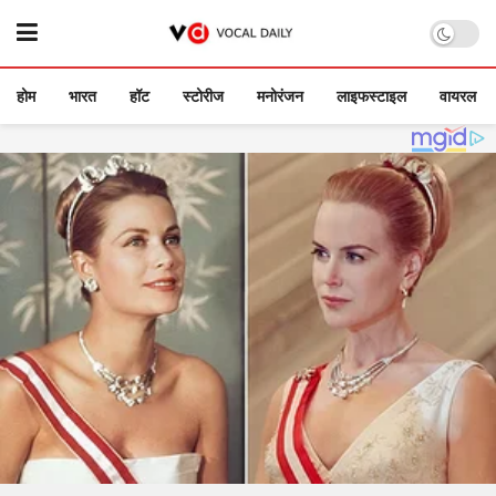
होम
भारत
हॉट
स्टोरीज
मनोरंजन
लाइफस्टाइल
वायरल