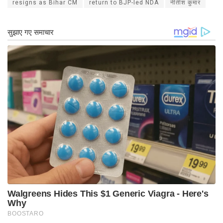
resigns as Bihar CM
return to BJP-led NDA
नीतीश कुमार