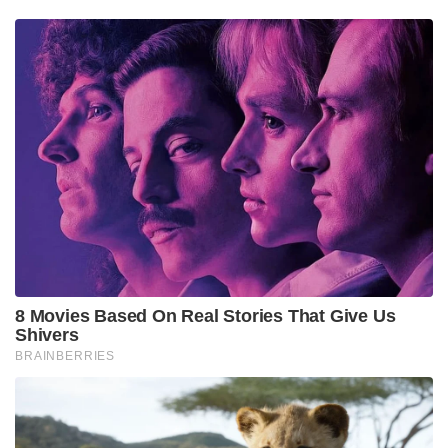
ऋण पुनर्गठन प्रक्रिया में प्रगति से वसूली में मदद मिलने की
उम्मीद है।
इस हफ्ते, भारत ने आर्थिक संकट के शुरुआती दिनों में 2022
की शुरुआत में आवश्यक वस्तुओं के आयात के लिए अपनी $1
बिलियन की सुविधाओं के विस्तार की घोषणा की, जब तनाव ने
देश को आवश्यक और ईंधन के लिए लंबी लाइनों से जकड़
लिया था।
भारत ने देश के आर्थिक संकट की ऊंचाई पर श्रीलंका को
क्रेडिट लाइन का विस्तार किया।
भारत ने भारत की ‘पड़ोसी पहले’ नीति के अनुरूप, कई क्रेडिट
लाइनों और मुद्रा समर्थन के माध्यम से पिछले साल श्रीलंका
को लगभग 4 बिलियन डॉलर की बहु-आयामी सहायता प्रदान
की।
आधिकारिक आंकड़ों के अनुसार, श्रीलंका का कुल कर्ज