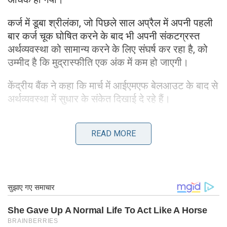
कर्ज में डूबा श्रीलंका, जो पिछले साल अप्रैल में अपनी पहली
बार कर्ज चूक घोषित करने के बाद भी अपनी संकटग्रस्त
अर्थव्यवस्था को सामान्य करने के लिए संघर्ष कर रहा है, को
उम्मीद है कि मुद्रास्फीति एक अंक में कम हो जाएगी।
केंद्रीय बैंक ने कहा कि मार्च में आईएमएफ बेलआउट के बाद से
अर्थव्यवस्था में सुधार के संकेत दिखाई दे रहे हैं।
आईएमएफ ने श्रीलंका को तीन अरब डॉलर की बेलआउट
READ MORE
सुविधा दी है।
“विस्तारित फंड सुविधा के अनुमोदन के बाद घरेलू विदेशी मुद्रा
बाजार में प्रवाह मजबूत बना हुआ है [EFF] अंतर्राष्ट्रीय मुद्रा
कोष से [IMF]”।
इसके अलावा, एशियाई विकास बैंक (ADB) और विश्व बैंक
जैसे अंतर्राष्ट्रीय विकास भागीदारों से वित्तीय सहायता और