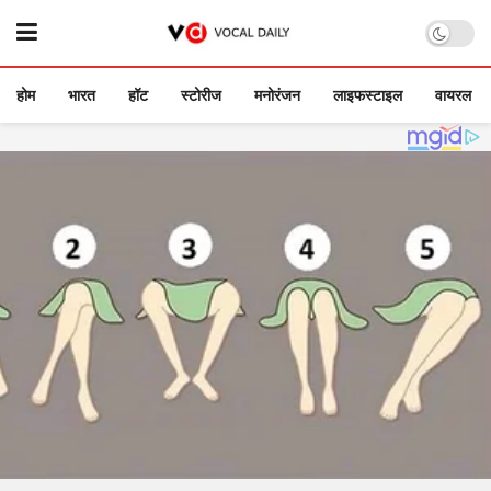
होम
भारत
हॉट
स्टोरीज
मनोरंजन
लाइफस्टाइल
वायरल