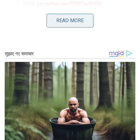
2030.
pic.twitter.com/TPROacRSOV
— Dr Mansukh Mandaviya
READ MORE
(@mansukhmandviya)
May 25, 2023
डॉ मंडाविया ने क्षय रोग को समाप्त करने की दिशा में की गई
सामूहिक प्रगति का मूल्यांकन करने के अवसर के रूप में
सितंबर में होने वाली क्षय रोग पर संयुक्त राष्ट्र की आगामी
उच्च स्तरीय बैठक के महत्व पर भी जोर दिया।
उन्होंने कहा कि 2015 से 2022 तक भारत में टीबी की
घटनाओं में 13 प्रतिशत की कमी देखी गई है, जो 10 प्रतिशत
की वैश्विक कमी दर को पार कर गया है। वैश्विक कमी दर 5.9
प्रतिशत।
शीघ्र निदान, उपचार और निवारक उपायों के महत्व को
स्वीकार करते हुए, मंडाविया ने कहा, “सभी लापता मामलों की
पहचान करने और ‘पहुंचे’ तक पहुंचने के लिए, भारत ने हमारे