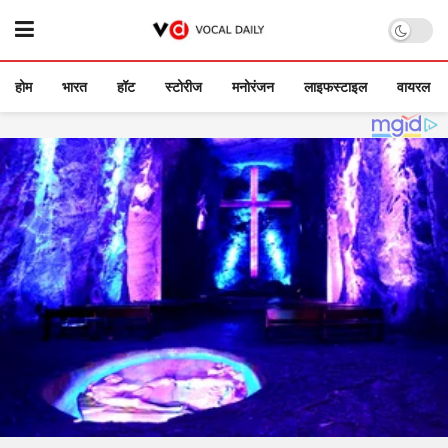
होम
भारत
हॉट
स्टोरीज
मनोरंजन
लाइफस्टाइल
वायरल