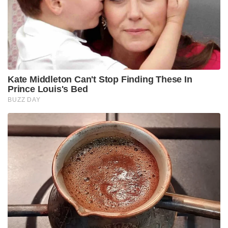
के लिए “असाधारण दबाव” में रहा है। दक्षिण अफ्रीका आरोपों
के अंत में रहा है कि वह क्रेमलिन की ओर झुका हुआ है।
रूस द्वारा यूक्रेनी बच्चों को अवैध रूप से निर्वासित करने के
आरोपों पर आईसीसी द्वारा पुतिन की तलाश की जा रही है।
Tags:
दक्षिण अफ्रीका
पुतिन
बीआरआईसी
ब्रिक्स शिखर सम्मेलन
रूस
विश्व समाचार