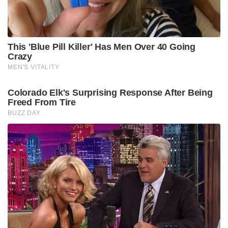
15
दक्षिण अफ्रीका
30%
16
पाकिस्तान
29%
17
ट्यूनीशिया
28%
18
कजाखस्तान
27%
19
भारत
26%
20
दक्षिण कोरिया
25%
21
जापान
24%
22
मलेशिया
24%
23
कोट डी’बकाया राशि
21%
24
यूरोपीय संघ
20%
25
जॉर्डन
20%
26
निकारागुआ
18%
27
फिलिपींस
17%