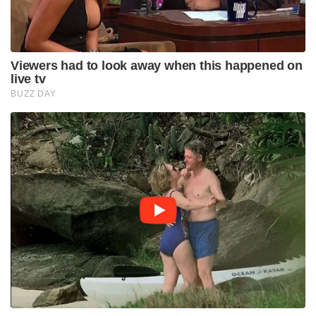
28
इज़राइल
17%
29
नॉर्वे
15%
30
टर्की
10%
31
पेरू
10%
32
कोस्टा रिका
10%
33
डोमिनिकन गणराज्य
10%
34
संयुक्त अरब अमीरात
10%
35
न्यूज़ीलैंड
10%
36
अर्जेंटीना
10%
37
एक्वाडोर
10%
38
ग्वाटेमाला
10%
39
होंडुरस
10%
40
मिस्र
10%