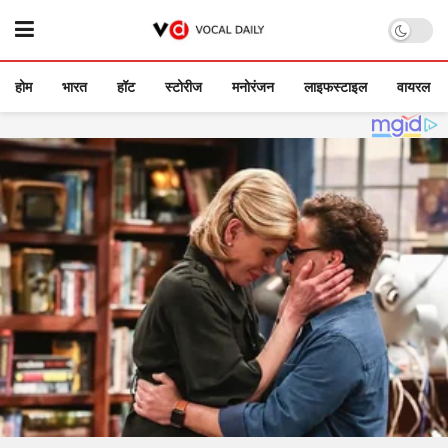
होम
भारत
हॉट
स्टोरीज
मनोरंजन
लाइफस्टाइल
वायरल