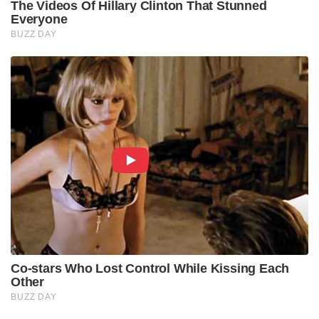
41
सऊदी अरब
10%
42
अल साल्वाडोर
10%
43
मोरक्को
10%
44
त्रिनिदाद और टोबैगो
10%
45
ब्राज़िल
10%
46
सिंगापुर
10%
47
सर्द
10%
48
ऑस्ट्रेलिया
10%
49
कोलंबिया
10%
50
यूनाइटेड किंगडम
10%