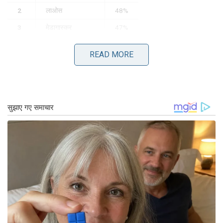
2
लाओस
48%
3
मेडागास्कर
47%
4
वियतनाम
46%
READ MORE
5
म्यांमार (बर्मा)
44%
6
श्रीलंका
44%
7
बांग्लादेश
37%
8
सबाया
37%
9
बोट्सवलैंड
37%
10
थाईलैंड
36%
11
चीन
34%
12
ताइवान
32%
13
इंडोनेशिया
32%
14
स्विट्ज़रलैंड
31%