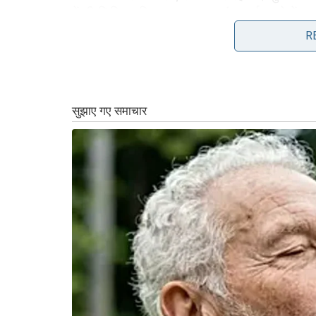
में भी चित्रित किया गया था, जहां चार्ल्स गुस्से में
R
हालांकि काल्पनिक दृश्य तनाव को बढ़ाता है, यह 
कारण अंतर्निहित तनाव को दर्शाता है। 40 दिवसीय द
के खिलाफ हुआ और देश को राष्ट्रमंडल छोड़ने का 
व्यावसायिकता और आकर्षण ने स्थानीय प्रेस और ज
हेराल्ड ने यहां तक ​​​​सुझाव दिया कि डायना कई लो
जैसे-जैसे दौरे की प्रगति हुई, यह तेजी से स्पष्ट हो
उनकी छाया में चल रहे थे। उस समय की समाचार रिपो
ध्यान दिया और जिन लोगों से वह मिलीं, उनके साथ 
की सुंदरता की घोषणा करने वाले संकेतों को पकड़े ह
चार्ल्स और डायना के विवाह में दरारें सतह पर आन
हुई। चार्ल्स और कैमिला के बीच अफेयर की अफवाहों
अलग होने के बाद ही चार्ल्स ने सार्वजनिक रूप से