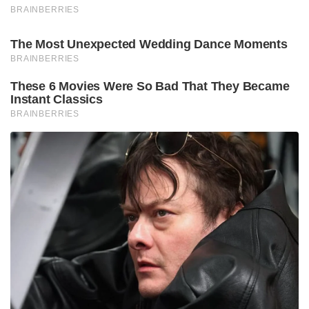
समृद्ध करने और समृद्ध दक्षिण एशियाई डायस्पोरा के लिए
अधिक समझ और प्रशंसा को बढ़ावा देने के लिए महत्वपूर्ण
है।’
इंडो-कैरेबियन एलायंस में बोर्ड के सदस्य रिचर्ड डेविड ने कहा,
“आज एक मील का पत्थर है जो हमारी दृश्यता, हमारे योगदान
और संयुक्त राज्य अमेरिका में दीवाली दिवस अधिनियम के
साथ हमारी प्रगति को प्रदर्शित करता है।”
बधाई कांग्रेस महिला मेंग, उत्तरी अमेरिका के हिंदुओं के
गठबंधन के अध्यक्ष निकुंज त्रिवेदी ने कहा कि यह खुशी का
त्योहार लाखों अमेरिकियों द्वारा मनाया जाता है और बुराई पर
अच्छाई की और अंधेरे पर प्रकाश की जीत का प्रतीक है और
सभी पृष्ठभूमि के लोगों को अच्छाई, भलाई के लिए एक साथ
लाता है , शांति और समृद्धि – ऐसी चीजें जिन्हें हर कोई महत्व दे
सकता है और जिनसे लाभ उठा सकता है।
“हिंदू अमेरिकियों के रूप में, हम भारतीय उपमहाद्वीप, कैरिबियन