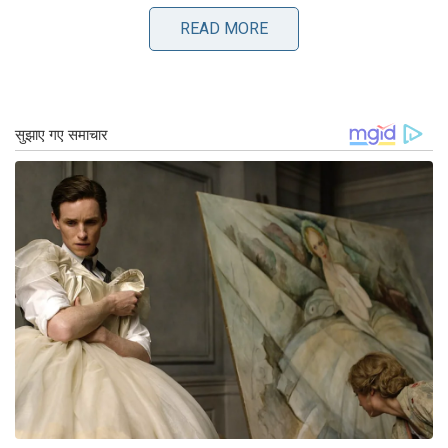
-कभी, सबसे सरल क्षणों – जैसे कि एक जोड़ी की एक जोड़ी
द्वारा बधाई दी जा रही है – सबसे असाधारण हैं।
READ MORE
विलियम्स के लिए, यह पुनर्मिलन सिर्फ एक भावनात्मक क्षण से
अधिक है – यह अंतरिक्ष में रहते हुए चूक गई दिनचर्या में वापसी
है। सुबह की सैर, चंचल लाने वाले सत्र, और अपने कुत्तों के
साथ शांत साहचर्य अपने मिशन के दौरान उनके लिए तरसने
की छोटी -छोटी खुशियों में से थे। अब ठोस जमीन पर वापस,
वह एक बार फिर उन कीमती क्षणों का आनंद ले सकती है जो
एक घर को वास्तव में घर जैसा महसूस कराते हैं। जैसा कि वह
पृथ्वी पर जीवन को पढ़ती है, यह स्पष्ट है कि गनर और गोरबी
उसकी तरफ से होंगे, जिससे यात्रा के हर कदम को थोड़ा
उज्जवल बना देगा।
Tags:
अंतरराष्ट्रीय अंतरिक्ष स्टेशन
सुनीता विलियम्स