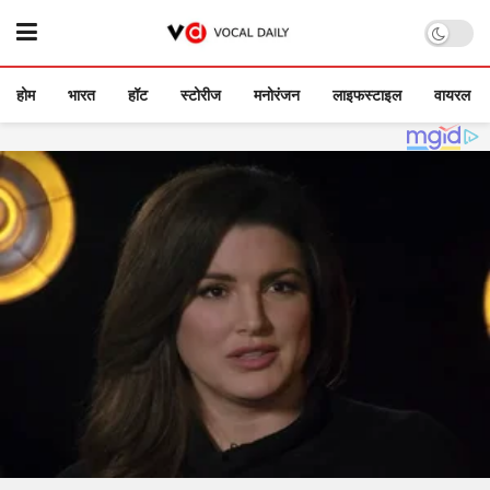
होम
भारत
हॉट
स्टोरीज
मनोरंजन
लाइफस्टाइल
वायरल