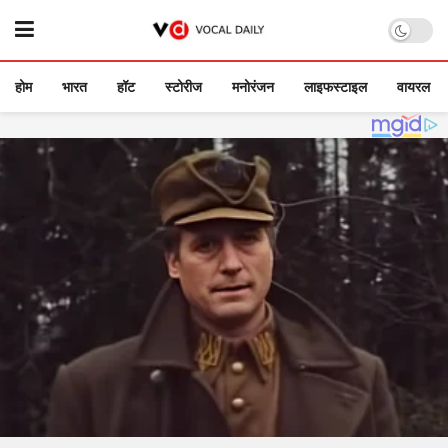
होम
भारत
हॉट
स्टोरीज
मनोरंजन
लाइफस्टाइल
वायरल