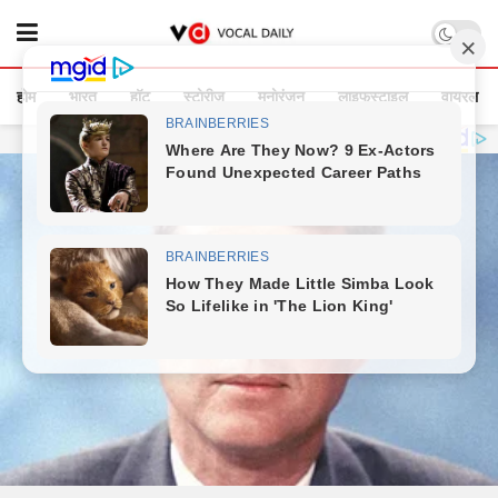
होम
भारत
हॉट
स्टोरीज
मनोरंजन
लाइफस्टाइल
वायरल