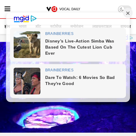
होम
भारत
हॉट
स्टोरीज
मनोरंजन
लाइफस्टाइल
वायरल