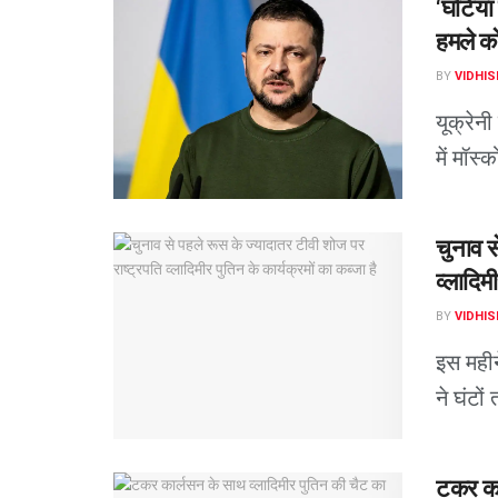
‘घटिया 
हमले को
BY
VIDHIS
यूक्रेनी
में मॉस
चुनाव स
व्लादिमी
BY
VIDHIS
इस महीने
ने घंटो
टकर का