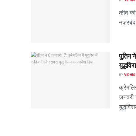
BY
VIDHIS
कीव की 
नज़रबंद
पुतिन न
युद्धवि
BY
VIDHIS
क्रेमलि
जनवरी क
युद्धविरा