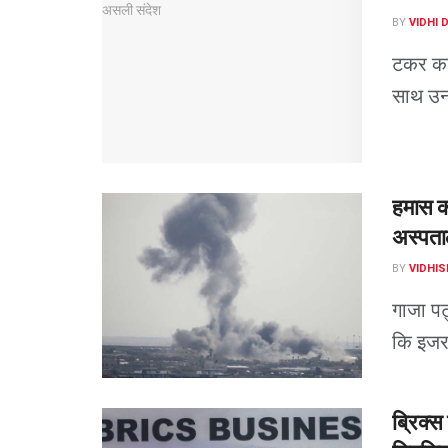
BY
VIDHI 
टकर कार
साथ उनक
हमास का
अस्पताल
BY
VIDHIS
गाजा पट्
कि इजरा
ब्रिक्स