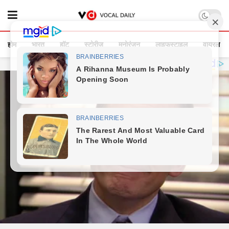
होम
भारत
हॉट
स्टोरीज
मनोरंजन
लाइफस्टाइल
वायरल