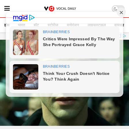
होम
भारत
हॉट
स्टोरीज
मनोरंजन
लाइफस्टाइल
वायरल