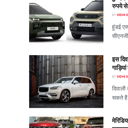
रुपये स
BY
VIDHI 
हुंडई ए
सीएनजी 
इस दिव
गाड़ियां 
BY
VIDHI 
दिवाली
सकते है
मेरिडि