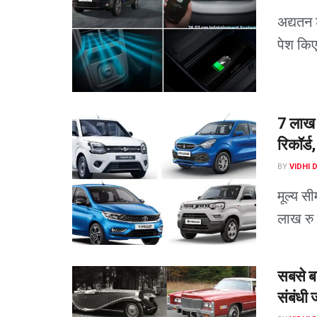
अद्यतन 
पेश किए 
7 लाख र
रिकॉर्ड
BY
VIDHI 
मूल्य स
लाख रु 
सबसे बड
संबंधी