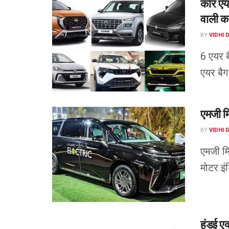
कार एय
वाली का
BY
VIDHI 
6 एयर ब
एयर बैग 
एमजी मि
BY
VIDHI 
एमजी म
मोटर इंड
हुंडई 