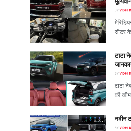
मूल्यवा
BY
VIDHI 
मेरिडिय
सीटर के
टाटा ने
जानकारी
BY
VIDHI 
टाटा न
की कीमत
नवीन टा
BY
VIDHI 