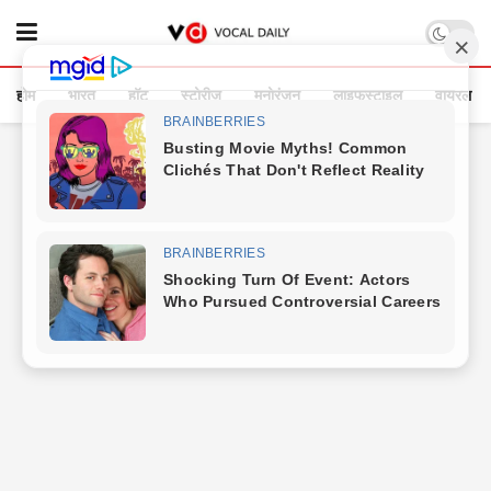
होम
भारत
हॉट
स्टोरीज
मनोरंजन
लाइफस्टाइल
वायरल