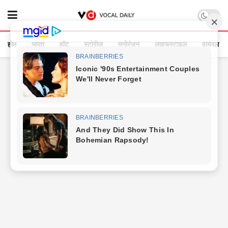
होम
भारत
हॉट
स्टोरीज
मनोरंजन
लाइफस्टाइल
वायरल