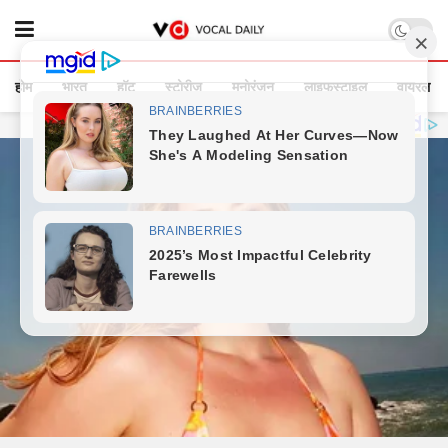
होम
भारत
हॉट
स्टोरीज
मनोरंजन
लाइफस्टाइल
वायरल