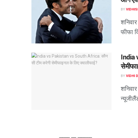
BY
VIDHIS
शनिवार क
फीफा वि
India 
सेमीफा
BY
VIDHI 
शनिवार 
न्यूजील