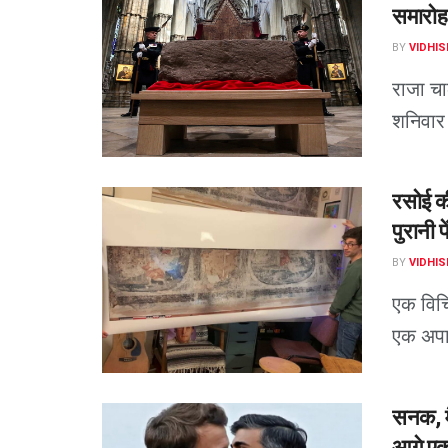
समारोह 
BY
VIDHIS
राजा चार
शनिवार 
रसोई की
पुरानी पे
BY
VIDHIS
एक विचित
एक अपार
सनक, मै
आगे एक