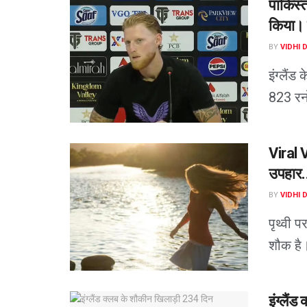
पाकिस्त
किया। इ
BY
VIDHI 
इंग्लैंड
823 रनों
Viral 
उपहार.
BY
VIDHI 
पृथ्वी 
शौक है। 
इंग्लै