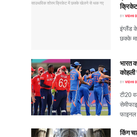
क्रिकेट
BY
VIDHI 
इंग्लैंड
छक्के मा
भारत को
कोहली स
BY
VIDHI 
टी20 वर
सेमीफाइ
फाइनल .
किंग चा