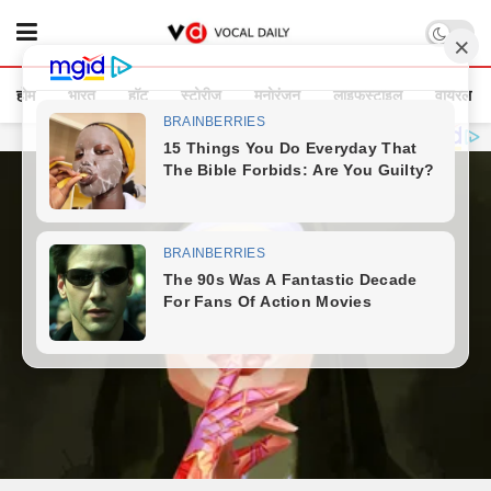
होम
भारत
हॉट
स्टोरीज
मनोरंजन
लाइफस्टाइल
वायरल