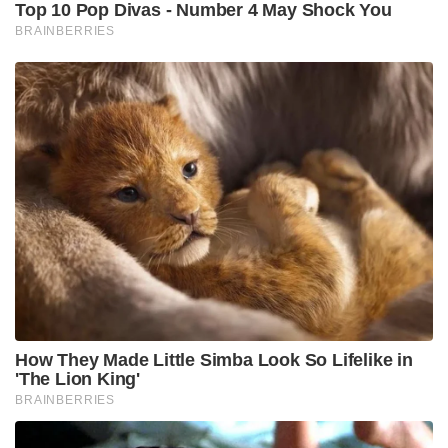
“हॉकी इंडिया ने इस उपलब्धि के लिए खिलाड़ियों को उचित
नकद पुरस्कार देने का फैसला किया है। मैं टीम और सहयोगी
स्टाफ को उनके प्रयासों के लिए बधाई देता हूं।”
तनावपूर्ण फाइनल के बारे में बोलते हुए, भारत टीम के कप्तान
उत्तम सिंह, जिन्हें प्लेयर ऑफ द मैच चुना गया था, ने कहा,
“राउंड रॉबिन चरण में 1-1 से ड्रॉ के बाद, हम उन क्षेत्रों के
बारे में बहुत जागरूक थे जिन्हें हमें क्रम में अच्छा करना था।
पाकिस्तान को हराने के लिए। यह काफी नर्वस फाइनल था।
टीम इतनी बड़ी भीड़ के सामने कभी नहीं खेली थी, लेकिन मुझे
लगता है कि शुरुआती गोल बनाने से हमें खेल पर नियंत्रण
रखने में मदद मिली।” भारत के कोच सीआर कुमार ने कहा कि
जीत एक अच्छा टीम प्रयास था।
“यह हमारे अवसरों को क्रियान्वित करने के लिए नीचे आया।
हालांकि मुझे लगता है कि हम कुछ और गोल कर सकते थे, जब
आप पाकिस्तान जैसे बड़े प्रतिद्वंद्वी से खेल रहे होते हैं तो बहुत