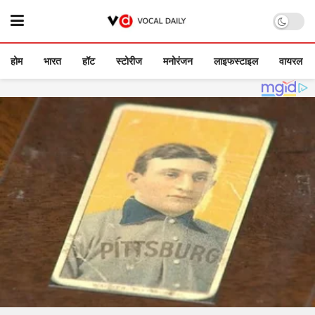
होम
भारत
हॉट
स्टोरीज
मनोरंजन
लाइफस्टाइल
वायरल