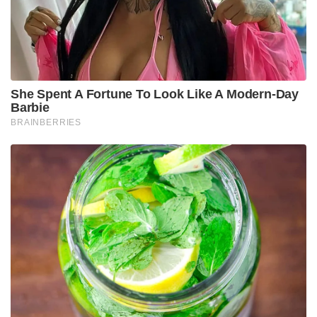
गुरुवार को पूजा के बाद हल्दी की एक गांठ को पीले कपड़े में
लपेटकर अपने गले या कलाई में धारण करें। मान्यता है कि
ऐसा करने से गुरु ग्रह की स्थिति मजबूत होती है और करियर,
व्यवसाय व जीवन में सुख-संपन्नता आती है।
🪔
गुरुवार के लाभ
लाभ
उपाय
विवाह में देरी दूर
विष्णु-लक्ष्मी पूजन व व्रत कथा
धन प्राप्ति
पीली वस्तुओं का दान और मंत्र जाप
शिक्षा में सफलता
गुरुवार व्रत, हल्दी का तिलक
संतान सुख
ब्राह्मण भोजन और जप
कुंडली के गुरु दोष निवारण
गाय को दाल-गुड़ और जल में हल्दी स्नान