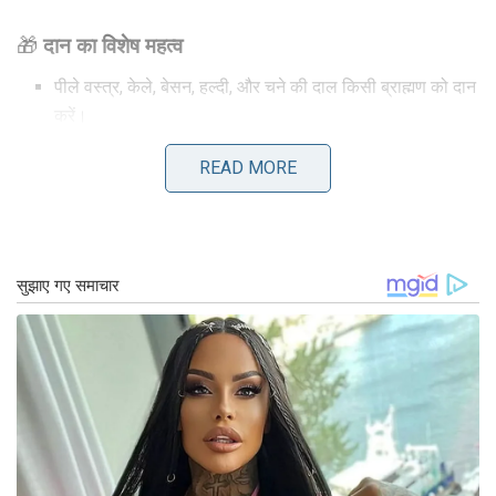
🎁
दान का विशेष महत्व
पीले वस्त्र, केले, बेसन, हल्दी, और चने की दाल किसी ब्राह्मण को दान
करें।
यदि संभव हो तो शिक्षा प्राप्त कर रहे गरीब बच्चों को किताबें या
READ MORE
स्टेशनरी दें।
🚫
इस दिन न करें ये कार्य
गुरुवार को बाल काटना, शेविंग करना और नाखून काटना वर्जित माना
जाता है।
इस दिन उधार न लें और न ही पैसे दें – इससे आर्थिक संकट गहराता
है।
🌟
गुरु ग्रह को बल देने का टोटका