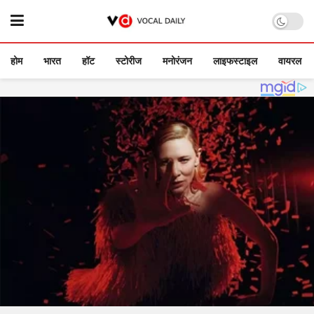
होम
भारत
हॉट
स्टोरीज
मनोरंजन
लाइफस्टाइल
वायरल