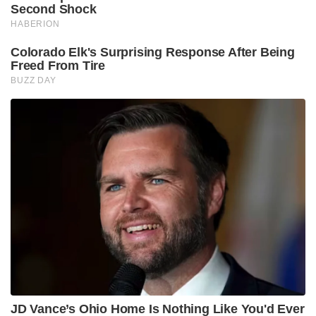
1 चम्मच सरसों
नमक स्वाद अनुसार
तेल
कार्रवाई-
– सबसे पहले आंवले को धो लें. – अब प्रेशर कुकर में
आवश्यकतानुसार पानी डालें और 2-3 सीटी आने तक भाप में
पका लें. इसके अलावा जब यह आंवला ठंडा हो जाए तो इसमें से
बीज अलग कर लें. – अब इन आंवलों को अच्छे से मैश कर लें.
– अब एक पैन में तेल गर्म करें और उसमें राई और जीरा डालें.
– अब इसमें हींग, सौंफ और कटी हुई हरी मिर्च डालें. – अब
इसमें मसला हुआ आंवला डालें और पानी को सूखने दें. – फिर
ऊपर दिए मसाले डालकर अच्छे से मिलाएं और धीमी आंच पर
कुछ देर तक पकाएं. जब आँवला लूजी तेल छोड़ने लगे तो गैस
बंद कर दीजिये. तो चलिए तैयार है आपकी आंवला लाउंज