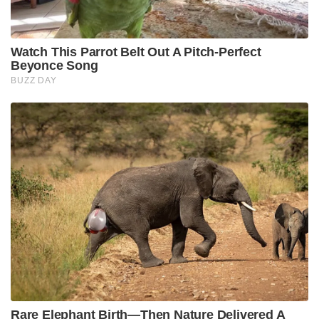
मसालेदार आंवला लाउंज-
सामग्री-
250 ग्राम आंवला
2 बारीक कटी हरी मिर्च
1 चम्मच मिर्च पाउडर
1/4 छोटा चम्मच हल्दी
एक चुटकी हींग
2 चम्मच धनिया
1 चम्मच डिल