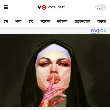
होम
भारत
हॉट
स्टोरीज
मनोरंजन
लाइफस्टाइल
वायरल