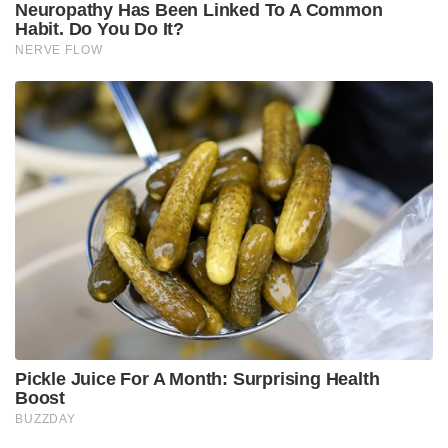
कंडीशन बस, डीलक्स बस, उत्तरा डीलक्स बस, टॉयलेट
अल्ट्रा डीलक्स बस जैसी सेवाएं प्रदान करता है। तमिलनाडु
ट्रांसपोर्ट कॉरपोरेशन 321 डिपो और पांच कार्यशालाओं को
अंजाम दे रहा है और आंध्र प्रदेश, कर्नाटक, केरल और
पुडुचेरी जैसे पड़ोसी राज्यों में परिवहन सेवाओं का परिवहन कर
रहा है। TNSTC अनुबंध और पर्यटन सेवाएं भी प्रदान करता
है। इसलिए, जनता को मुफ्त यात्रा ऑफ़र प्राप्त करने के लिए
ऑनलाइन टिकट से लाभ और लाभ उठाने का आग्रह किया
जाता है।
Tags:
TNSTC
ऑनलाइन टिकट बुकिंग
कमी
किलामबक्कम
तमिलनाडु परिवहन निगम
बस
बस सेवा
सार्वजनिक परिवहन