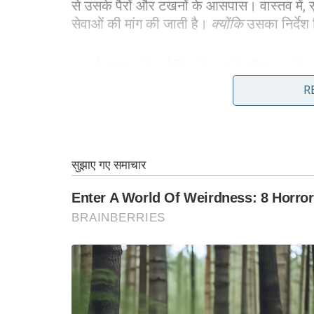
से उसके पैरों और टखनों के आसपास। वास्तव में, सुश
सेवाओं की मांग की जाती है।
क्योंकि
उसका निर्देश 
एक मोनक्लर कोट, लेगिंग और काले फ्लैट्स पहने हुए
R
मैनहट्टन में संघीय जिला न्यायालय के न्यायाधीश एल
अध्यक्षता की है हार्वे वेनस्टीन परीक्षण और कला 
के लिए समय लिया।
“यह भारी नहीं है, यह शायद एक पाउंड का वजन करता
नहीं पता,” वह जारी रहा। “मैं स्वीकार करता हूं क
उसकी क्षमता पर एक प्रतिबंध है जो वह करता है।” 
कोई जोखिम नहीं है।”
इस मामले पर लगभग एक घंटे की दलीलें, कोर्ट की विश
गया है। एक बिंदु पर, वह अपने वकीलों के साथ माइ