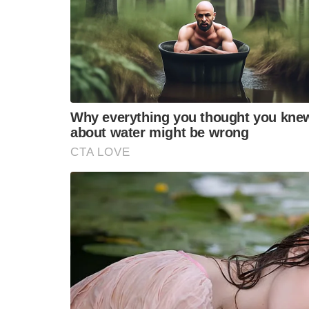
कर रही थी। और चैंबर्स के लिए अपने पीछे हटने के 
प्रिंटआउट को अपने साथ लाया, ताकि वह चीजों को
सुश्री जाविस ने अपने सह-प्रतिवादी, ओलिवियर अ
लिया और उसे अपने सूट के लैपेल पर कुछ समायोजित
अपने वकीलों के बीच बैठे थे, सुश्री जेविस के छात्र-व
की निगरानी भी पहनने का भी आदेश दिया गया था।
परिया बनाता है।”
एक अदालत में दाखिल करने में, मैनहट्टन में कार्यवा
“प्रतिवादियों के वर्तमान जमानत पैकेज उड़ान के जोख
कहा: “और न ही जेविस के तर्क कि टखने की निगरा
क्षमता को रोकती है, जमानत सुधार अधिनियम के 
ऊपर दिए गए कारणों के लिए, सरकार सम्मानपूर्वक 
को संशोधित करती है ताकि दोनों डिफेंडेंट को जीप
आवश्यकता हो।”