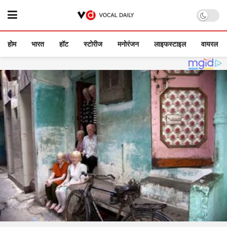
होम
भारत
हॉट
स्टोरीज
मनोरंजन
लाइफस्टाइल
वायरल