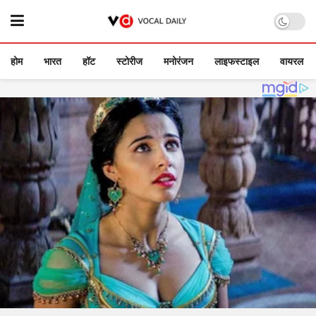
होम
भारत
हॉट
स्टोरीज
मनोरंजन
लाइफस्टाइल
वायरल