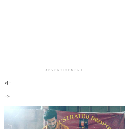
ADVERTISEMENT
<!–
–>