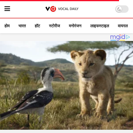
होम
भारत
हॉट
स्टोरीज
मनोरंजन
लाइफस्टाइल
वायरल