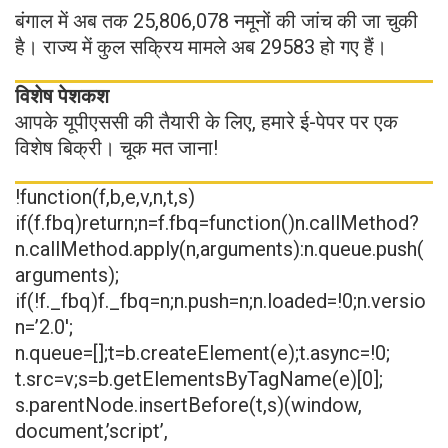
बंगाल में अब तक 25,806,078 नमूनों की जांच की जा चुकी
है। राज्य में कुल सक्रिय मामले अब 29583 हो गए हैं।
विशेष पेशकश
आपके यूपीएससी की तैयारी के लिए, हमारे ई-पेपर पर एक
विशेष बिक्री। चूक मत जाना!
!function(f,b,e,v,n,t,s)
if(f.fbq)return;n=f.fbq=function()n.callMethod?
n.callMethod.apply(n,arguments):n.queue.push(
arguments);
if(!f._fbq)f._fbq=n;n.push=n;n.loaded=!0;n.versio
n=’2.0′;
n.queue=[];t=b.createElement(e);t.async=!0;
t.src=v;s=b.getElementsByTagName(e)[0];
s.parentNode.insertBefore(t,s)(window,
document,’script’,