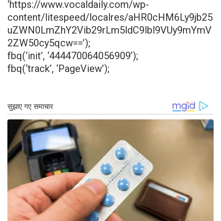
‘https://www.vocaldaily.com/wp-
content/litespeed/localres/aHR0cHM6Ly9jb25
uZWN0LmZhY2Vib29rLm5ldC9lbl9VUy9mYmV
2ZW50cy5qcw==’);
fbq(‘init’, ‘444470064056909’);
fbq(‘track’, ‘PageView’);