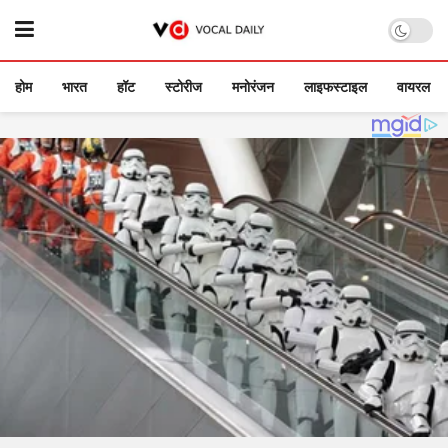
होम
भारत
हॉट
स्टोरीज
मनोरंजन
लाइफस्टाइल
वायरल