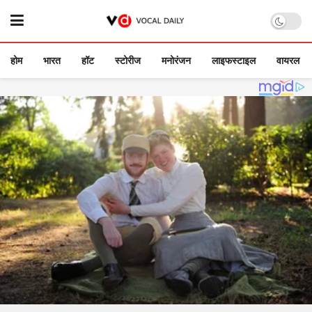
होम
भारत
हॉट
स्टोरीज
मनोरंजन
लाइफस्टाइल
वायरल