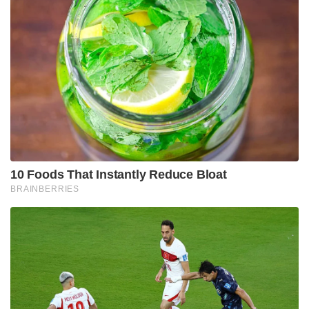
प्रधानमंत्री मोदी अगले महीने अमेरिका की आधिकारिक
राजकीय यात्रा करेंगे।
Tags:
कांग्रेस
कांग्रेस कमेटी
चीन
दक्षिण कोरिया
नाटो
नाटो प्लस
यूएस-ताइवान