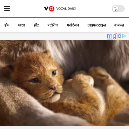
होम
भारत
हॉट
स्टोरीज
मनोरंजन
लाइफस्टाइल
वायरल