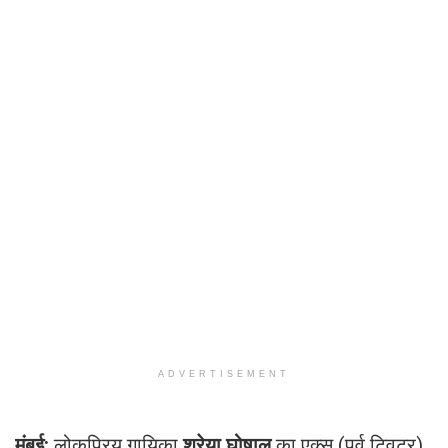
ADVERTISEMENT
मुंबई:
लोकप्रिय गायिका
श्रेया घोषाल
का एक्स (पूर्व ट्विटर)