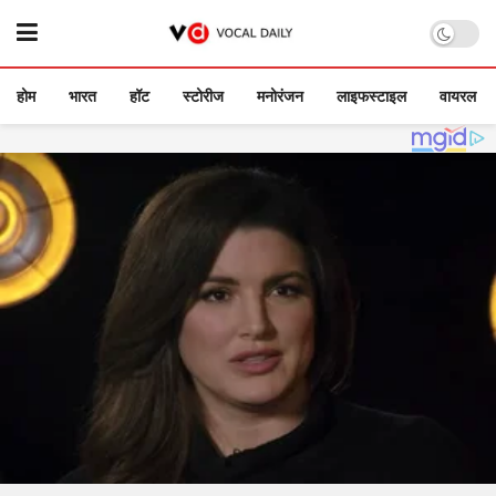
होम
भारत
हॉट
स्टोरीज
मनोरंजन
लाइफस्टाइल
वायरल