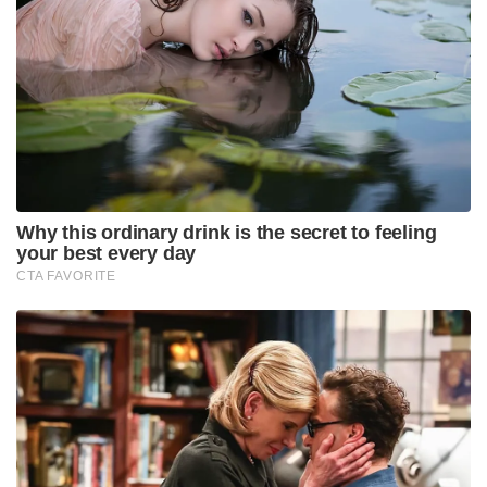
पुस्तक से प्रभावित नहीं होती है।
बिल्कुल वैसा ही जैसा तीसरी फिल्म है
हैरी पॉटर
श्रृंखला थी।
अल्फ्रेड क्वारोन का
हैरी पॉटर और अज़्काबान का कैदी
वास्तव में कला का एक काम था जो किताब के बराबर या उससे
भी बेहतर था; जेके राउलिंग से बेहतर प्रदर्शन करने का कोई
मतलब नहीं है। या उस बात के लिए, फ्रांसिस फोर्ड कोपोला ने
मारियो पूजो के साथ इतनी आसानी से क्या किया
धर्म-पिता
श्रृंखला, अन्य लोगों के बीच मार्लन ब्रैंडो और अल पचिनो द्वारा
सहायता प्राप्त। जबकि स्ट्रीमिंग प्लेटफॉर्म शो में यह आसान
हो सकता है – उनके सापेक्ष अस्थायी लचीलेपन और उनकी
कहानी को बेहतर ढंग से फैलाने की क्षमता के साथ – यहां तक
​​​​कि इन लंबे-रूप अनुकूलन ने किताबों में मूल संस्करणों से कुछ
मोड़ देखे हैं। या तो कथानकों, चरित्र-चित्रणों के संदर्भ में,
पेसिंग में बदलाव, या बैकस्टोरी के संदर्भ में, यह सुनिश्चित करने
का एक प्रयास है कि माध्यम का पूरी तरह से संदेश द्वारा शोषण
किया जाता है, और शायद, इसके विपरीत।