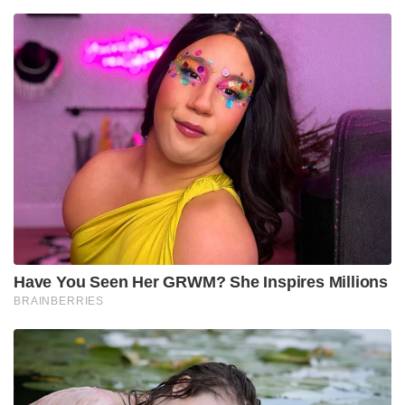
‘पोन्नियिन सेलवन: 1’ के सेट पर मणिरत्नम
मणिरत्नम भी यही सिफारिश कर रहे हैं। जिन लोगों ने किताबें
नहीं पढ़ी हैं, उनके लिए उनका संदेश ऐसा लगता है: ‘आपको
चिंता करने की ज़रूरत नहीं है, वैसे भी फिल्म का आनंद लें।’
किताब को भूल जाइए, उन्होंने अपने अभिनेताओं से भी कहा,
और फिल्म बनाने की प्रक्रिया पर भरोसा किया। पढ़ना
ज़रूरी नहीं है
पोन्नियिन सेल्वान
पर्यवेक्षण करना
PS1
! वह
लोगों को सलाह देता दिख रहा है
फिल्म को चोलों की
चमत्कारिक दुनिया से परिचित कराने के लिए
; फिल्म को उनकी
यात्रा का मार्गदर्शन करने की अनुमति दें, इस ब्लॉकबस्टर का
अनुभव करें जैसा कि वे किसी भी अन्य करते हैं, उन्होंने जो पढ़ा
है या नहीं पढ़ा है (यदि यह संभव है, वास्तव में) के सामान के
बिना। इस अवतार में कोई संदेह नहीं है, फिल्म कला का अपना
काम बन जाती है – जो उस पर आधारित है – लेकिन उस