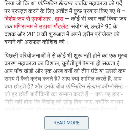
लिया जो कि था
पोन्नियिन सेल्वान
. जबकि महाकाव्य को पर्दे
पर प्रस्तुत करने के लिए अतीत में कुछ प्रयास किए गए थे –
विशेष रूप से एमजीआर . द्वारा
— कोई भी काम नहीं किया जब
तक
मणिरत्नम ने उठाया गौंटलेट
. संयोग से, उन्होंने 90 के
दशक और 2010 की शुरुआत में अपने ड्रीम प्रोजेक्ट को
बनाने की असफल कोशिश की।
पिछली परियोजनाओं में से कोई भी शुरू नहीं होने का एक मुख्य
कारण महाकाव्य का विशाल, चुनौतीपूर्ण पैमाना हो सकता है।
आप पाँच खंडों और एक अरब वर्णों को तीन घंटे या उससे कम
समय में कैसे क्रंच करते हैं? आप क्या शामिल करते हैं, आप
क्या छोड़ते हैं? और इनके बीच
पोन्नियिन सेल्वान
कॉग्नोसेन्ट –
जो हर छोटी बारीकियों का सम्मान करते हैं – क्या यह हारा-
गिरी नहीं होगा कि विखंडू को छोड़ दिया जाए, क्योंकि माध्यम
अपने पूरे दायरे को संभाल नहीं सकता है? उनके दिमाग में,
कल्कि के सक्षम चित्रकार मणियम द्वारा पहले से ही
READ MORE
वंथियाथेवन, कुंडवई, नंदिनी, अलवरकादियान नंबी और
अरुलमोझी वर्मन के प्रतिष्ठित चरित्रों को चित्रित किया गया