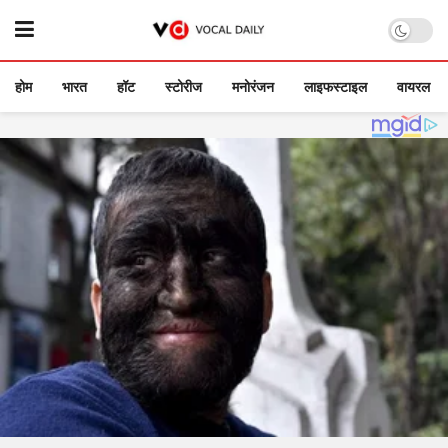
होम
भारत
हॉट
स्टोरीज
मनोरंजन
लाइफस्टाइल
वायरल