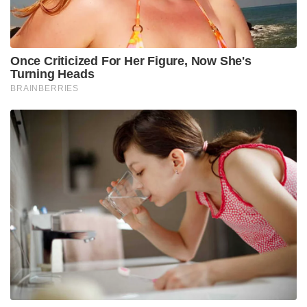
View this post on Instagram
A post shared by Aishwarya rai (@aishwaryaraibachchan_arb___)
ऐश्वर्या और अभिषेक के काम के बारे में बात करते हुए, अभिषेक
बच्चन रेमो डिसूजा के ‘बी हैप्पी’ में दिखाई दिए। ऐश्वर्या 2023
में ‘पोनिनिन सलेवन: II’ में दिखाई दी।
Tags:
triyuginarayan
अभिषेक बच्चन
ऐश्वर्या राय