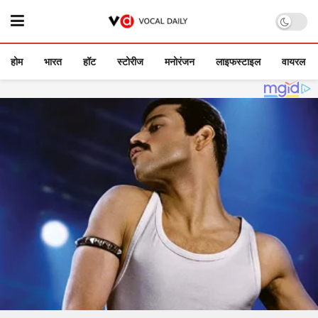
होम
भारत
हॉट
स्टोरीज
मनोरंजन
लाइफस्टाइल
वायरल