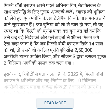
मिल्ली बॉबी ब्राउन अपने पहले अभिनय गिग, नेटफ्लिक्स के
साथ प्रसिद्धि के लिए गुलाब
अजनबी बातें।
ग्यारह की भूमिका
को लेते हुए, एक मनोचिकित्सा टेलीपैथ जिसके पास मन-उड़ाने
वाले सुपरपावर हैं। जब दुनिया को शो से प्यार हो गया, तो यह
स्पष्ट था कि मिल्ली की ब्रांड पावर दस गुना बढ़ गई क्योंकि
उसे कई बड़े निर्देशकों और फ्रेंचाइजी से ऑफ़र मिलने लगे।
ऐसा कहा जाता है कि जब मिल्ली बॉबी ब्राउन सिर्फ 14 साल
की थी, तो उसने शो के लिए प्रति एपिसोड 2,50,000
अमरीकी डालर अर्जित किया, और सीजन 3 द्वारा उसका शुल्क
2 मिलियन अमरीकी डालर तक चला गया।
इसके बाद, रिपोर्टों से पता चलता है कि 2022 में, मिल्ली बॉबी
ब्राउन ने अभिनीत और सह-निर्माण के लिए 10 मिलियन
अमरीकी डालर बनाया
एनोला होम्स 2
17 साल की उम्र में।
यह बड़े पैमाने पर तनख्वाह हॉलीवुड के वर्तमान शीर्ष सितारों-
टिमोथी चालमेट और ज़ेंडाया को पार करती है, जिन्होंने हिट
READ MORE
फिल्म के लिए 6-8 मिलियन अमरीकी डालर की कमाई की।