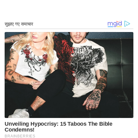
ड्यून
। यहां तक ​​कि निकोल किडमैन जैसी अनुभवी
अभिनेत्रियों को अभी तक मिल्ली बॉबी ब्राउन की तनख्वाह
की दहलीज तक पहुंचना बाकी है।
इशिता रंगनाथ
इशिता रंगनाथ News9live में संपादकीय विभाग में एक
समर्पित प्रशिक्षु है। टीवी शो और फिल्मों के लिए एक जुनून के
साथ, वह अपने पसंदीदा दृश्य मनोरंजन के बारे में आकर्षक
सामग्री देने पर ध्यान केंद्रित करती है। बॉलीवुड ड्रामा में
इशिता की गहरी रुचि उन्हें क्षेत्र में एक उभरते हुए अधिकार के
रूप में रखती है, जो नवीनतम गपशप और अंतर्दृष्टि के लिए एक
विश्वसनीय स्रोत बनने का वादा करती है।
Tags:
उच्चतम भुगतान बाल अभिनेता
मिल्ली बॉबी ब्राउन
मिल्ली बॉबी ब्राउन अजनबी चीजें वेतन
मिल्ली बॉबी ब्राउन एनोला होम्स वेतन
मिल्ली बॉबी ब्राउन सैलरी