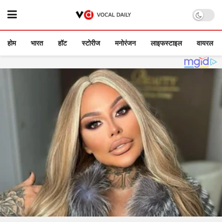
होम
भारत
हॉट
स्टोरीज
मनोरंजन
लाइफस्टाइल
वायरल