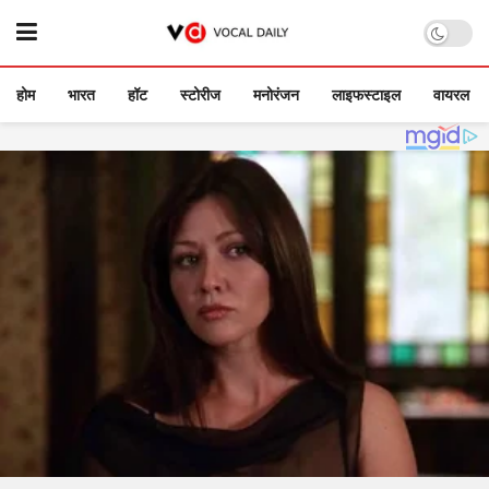
होम
भारत
हॉट
स्टोरीज
मनोरंजन
लाइफस्टाइल
वायरल