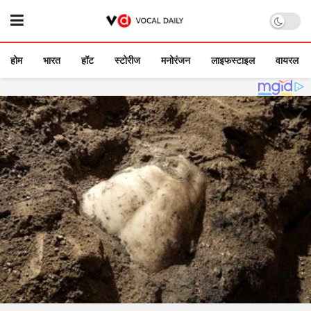
होम
भारत
हॉट
स्टोरीज
मनोरंजन
लाइफस्टाइल
वायरल