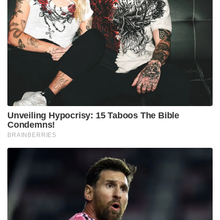
मित्र राष्ट्र उस प्रयास की बराबरी तभी कर सकते हैं जब वे
साथ मिलकर काम करें। AUKUS इसलिए एक मॉडल है।
इसमें संप्रभुता और क्षमता के बीच व्यापार-बंद शामिल है।
अमेरिका को अपने सबसे पवित्र रहस्यों को साझा करना
चाहिए, लेकिन अपने संघर्षरत शिपयार्डों में ऑस्ट्रेलियाई
निवेश, अधिक प्रशांत बंदरगाहों तक पहुंच और अंततः, एशिया
में अधिक संबद्ध मारक क्षमता हासिल करता है। अमेरिकी युद्ध
योजनाओं के साथ कड़े एकीकरण के बदले ऑस्ट्रेलिया को
विश्व स्तरीय नौसैनिक तकनीक मिलती है। तीनों देश पैमाने
की अर्थव्यवस्थाओं का आनंद लेते हैं। उनकी प्रतिभा और
संसाधनों की पूलिंग आगे का रास्ता है।
Tags:
aukus
ऋषि सुनक
एंथोनी अल्बनीज
ऑकस नौसैनिक सौदा
ऑस्ट्रेलिया
ऑस्ट्रेलिया परमाणु संचालित पनडुब्बी
कूटनीति
चीन
जो बिडेन
भू-राजनीति
यूएस यूके ऑस्ट्रेलिया सैन्य समझौता
यूनाइटेड किंगडम
संयुक्त राज्य अमेरिका
सैन्य समझौता