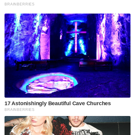
लिए यूरोप को छोड़ने की जरूरत नहीं है, जैसा कि फ्लोरिडा के
रिपब्लिकन गवर्नर और राष्ट्रपति पद के संभावित उम्मीदवार
रॉन डीसांटिस जैसे कुछ लोगों को लगता है। यह महत्वपूर्ण है
कि कांग्रेस न केवल पनडुब्बियों के लिए बल्कि AUKUS के
दूसरे “स्तंभ” के लिए भी ऑस्ट्रेलिया और ब्रिटेन के साथ
प्रौद्योगिकी-साझाकरण का रास्ता आसान करे, जिसमें कृत्रिम
बुद्धिमत्ता, क्वांटम नेविगेशन और हाइपरसोनिक मिसाइल जैसी
उभरती हुई प्रौद्योगिकियाँ शामिल हैं।
की समीक्षा में विदेश और रक्षा नीति 13 मार्च को प्रकाशित,
ब्रिटेन ने चीन को एक “युग-परिभाषित चुनौती” के रूप में
वर्णित किया जो हर क्षेत्र और मुद्दे को छूएगा। उच्च प्रभाव
वाले शोध पत्रों के एक हालिया अध्ययन में पाया गया कि चीन
44 प्रमुख नागरिक और सैन्य प्रौद्योगिकियों में से 37 में
अग्रणी देश है। , अक्सर अपने निकटतम प्रतिस्पर्धी की
तुलना में पांच गुना अधिक प्रभावशाली अनुसंधान प्रस्तुत
करता है।