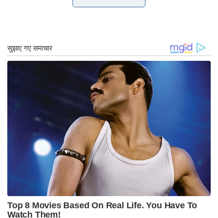
चीन का रक्षा बजट शानदार दर से बढ़ रहा है। यह अब
ऑस्ट्रेलिया, भारत और जापान के संयुक्त से अधिक है।
अकेले 2014 और 2018 के बीच, चीन की नौसेना- जो अब
दुनिया में सबसे बड़ी है- ने फ्रांस, जर्मनी या भारत की
नौसेनाओं की तुलना में अधिक कुल टन भार वाले युद्धपोत
लॉन्च किए। इसने पिछले 15 वर्षों में 12 परमाणु पनडुब्बियों का
निर्माण किया है, और अभी-अभी घोषणा की है कि यह इस वर्ष
रक्षा व्यय में लगभग 7% की वृद्धि करेगा। इन प्रवृत्तियों से
परेशान होने वाली ऑस्ट्रेलिया एकमात्र क्षेत्रीय शक्ति नहीं
है। जापान ने भी अपने पुन: शस्त्रीकरण में तेजी ला दी है।
श्री बिडेन को एशियाई गठजोड़ को किनारे करने के लिए
साहसिक कदम उठाने के लिए सराहना की जानी चाहिए क्योंकि
वह यूक्रेन के युद्ध के प्रयास के लिए अब तक $ 77 बिलियन
की सैन्य और वित्तीय सहायता असाधारण सहायता प्रदान
करता है। यह दर्शाता है कि अमेरिका को चीन को डराने के