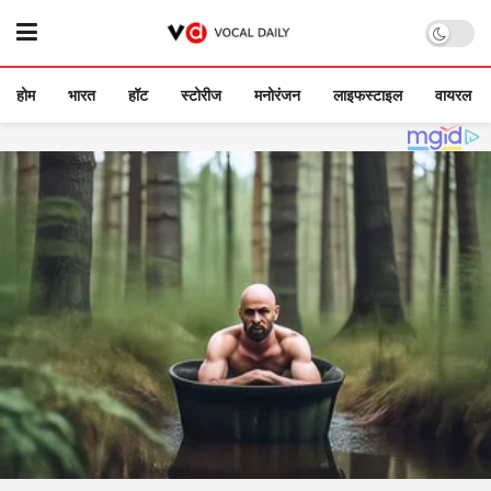
होम
भारत
हॉट
स्टोरीज
मनोरंजन
लाइफस्टाइल
वायरल