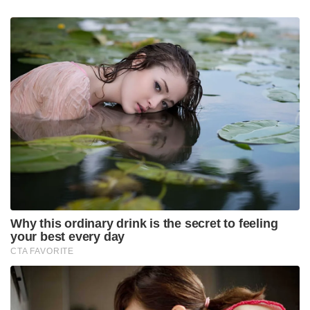
और विपक्षी पीपुल्स डेमोक्रेटिक पार्टी (पीडीपी) – चुनाव
कराने में देरी के बारे में सवाल उठाए।
सोमवार को, ईसीआई द्वारा शेड्यूल जारी करने के बाद,
सत्तारूढ़ पार्टी के विधायक तनवीर सादिक ने “इस बारे में
महत्वपूर्ण सवाल उठाए कि क्यों जम्मू और कश्मीर को राज्यसभा
में प्रतिनिधित्व से इनकार किया जाता है और मीडिया से बात
करते हुए विधानसभा दो सीटों पर क्यों नहीं रखी जा रही है”।
पीडीपी भी जम्मू और कश्मीर में खाली विधानसभा सीटों के लिए
उप-चुनावों की घोषणा करने में ईसीआई द्वारा “निरंतर देरी” पर
“गहरी चिंता व्यक्त करता है”।
पीडीपी के मुख्य प्रवक्ता डॉ। मेहबोब बेग ने एक बयान में कहा,
“जम्मू और कश्मीर के लोग धैर्यपूर्वक अपने लोकतांत्रिक
अधिकारों की बहाली का इंतजार कर रहे हैं। जबकि चुनाव
आयोग ने हमारे उत्तर प्रदेश, केरल, और पंजाब के लिए
खामोशी के साथ-साथ चुनावी लोगों की घोषणा की है। आगे