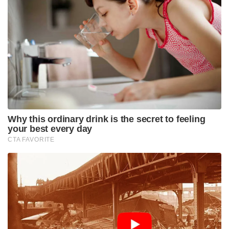
उन्हें चुनावी प्रक्रिया से अलग कर दिया। “
कानूनी जनादेश
पीपुल्स एक्ट, 1951 के प्रतिनिधित्व की धारा 151 ए, चुनाव
आयोग को संसद और राज्य विधानसभाओं के घरों में
आकस्मिक रिक्तियों को भरने के लिए जनादेश की तारीख से
छह महीने के भीतर छह महीने के भीतर, बशर्ते कि सदस्य का
शेष कार्यकाल एक वर्ष या उससे अधिक हो।
चुनावों को सितंबर या अक्टूबर के लिए निर्धारित किया जा
सकता है, जैसा कि पिछले साल मामला था, या नवंबर के बाद
केंद्र क्षेत्र के कुछ हिस्सों को प्रभावित करने वाले गंभीर
सर्दियों के कारण आगे देरी हुई। असेंबली के लिए बायपोल के
पूरा होने के बाद राज्यसभा के चुनाव केवल अपेक्षित हैं।
Tags:
चुनाव
जम्मू-कश्मीर
निर्वाचन आयोग
पाहलगाम अटैक
राज्यसभा
सुरक्षा