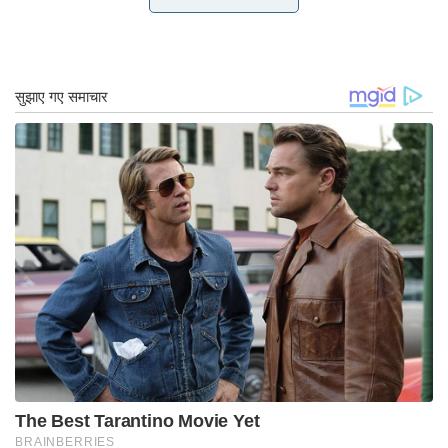
खाली करना पड़ा। कुछ दिनों बाद, भाजपा के विधायक देवेंद्र
सिंह राणा की मृत्यु 31 अक्टूबर को हुई, जिससे नाग्रोटा सीट
खाली हो गई।
यह उम्मीद की गई थी कि ईसीआई पूरे भारत में अन्य राज्यों में
उन लोगों के साथ बाईपोल की घोषणा करेगा, लेकिन ऐसा नहीं
हुआ।
जम्मू और कश्मीर से चार राज्यसभा सीटों के चुनाव भी एक बैठे
सभा की अनुपस्थिति के कारण फरवरी 2021 से लंबित हैं।
ऐसी उम्मीदें थीं कि विधानसभा के गठन के बाद चुनाव
आयोजित किए जाएंगे, लेकिन पार्टियों को अभी भी इसका
इंतजार है। यह ध्यान दिया जाना चाहिए कि राज्यसभा चुनावों
में आम जनता की भागीदारी शामिल नहीं है।
राजनीतिक प्रभाव
दो प्रमुख क्षेत्रीय दलों- सत्तारूढ़ राष्ट्रीय सम्मेलन (नेकां)