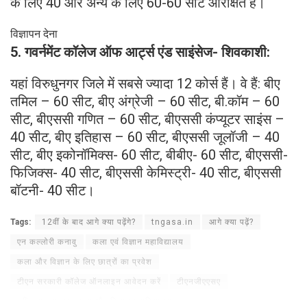
के लिए 40 और अन्य के लिए 60-60 सीटें आरक्षित हैं।
विज्ञापन देना
5. गवर्नमेंट कॉलेज ऑफ आर्ट्स एंड साइंसेज- शिवकाशी:
यहां विरुधुनगर जिले में सबसे ज्यादा 12 कोर्स हैं। वे हैं: बीए
तमिल – 60 सीट, बीए अंग्रेजी – 60 सीट, बी.कॉम – 60
सीट, बीएससी गणित – 60 सीट, बीएससी कंप्यूटर साइंस –
40 सीट, बीए इतिहास – 60 सीट, बीएससी जूलॉजी – 40
सीट, बीए इकोनॉमिक्स- 60 सीट, बीबीए- 60 सीट, बीएससी-
फिजिक्स- 40 सीट, बीएससी केमिस्ट्री- 40 सीट, बीएससी
बॉटनी- 40 सीट।
Tags:
12वीं के बाद आगे क्या पढ़ेंगे?
tngasa.in
आगे क्या पढ़ें?
एन कल्लोरी कनावु
कला एवं विज्ञान महाविद्यालय
कला और विज्ञान के लिए छात्रों का प्रवेश
टीएन सरकारी कॉलेज ऑनलाइन आवेदन करें
टीएनजीएएसए
तमिलनाडु सरकार कला और विज्ञान महाविद्यालय