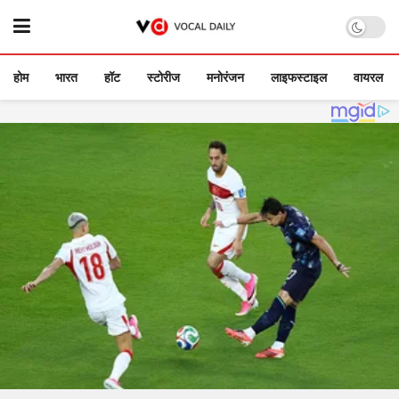
होम
भारत
हॉट
स्टोरीज
मनोरंजन
लाइफस्टाइल
वायरल