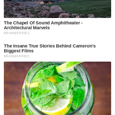
इलेक्ट्रिक मोबिलिटी, फैब इंडिया, ईएसडीएस सॉफ्टवेयर, नेवी
टेक्नोलॉजीज और एबिक्सकैश।
Tags:
आईपीओ
इपो पाइपलाइन
बाज़ार की अस्थिरता
शेयर बाजार
सेंसेक्स